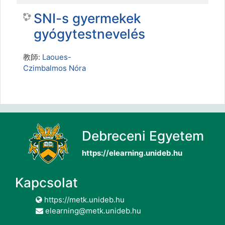
SNI-s gyermekek
gyógytestnevelés
教師:
Laoues-
Czimbalmos Nóra
Debreceni Egyetem
https://elearning.unideb.hu
Kapcsolat
https://metk.unideb.hu
elearning@metk.unideb.hu