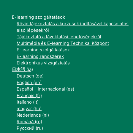
E-learning szolgáltatások
Rövid tájékoztatás a kurzusok indításával kapcsolatos
első lépésekről
Tájékoztató a távoktatási lehetőségekről
Multimédia és E-learning Technikai Központ
E-learning szolgáltatások
E-learning rendszerek
Elektronikus vizsgáztatás
日本語 ‎(ja)‎
Deutsch ‎(de)‎
English ‎(en)‎
Español - Internacional ‎(es)‎
Français ‎(fr)‎
Italiano ‎(it)‎
magyar ‎(hu)‎
Nederlands ‎(nl)‎
Română ‎(ro)‎
Русский ‎(ru)‎