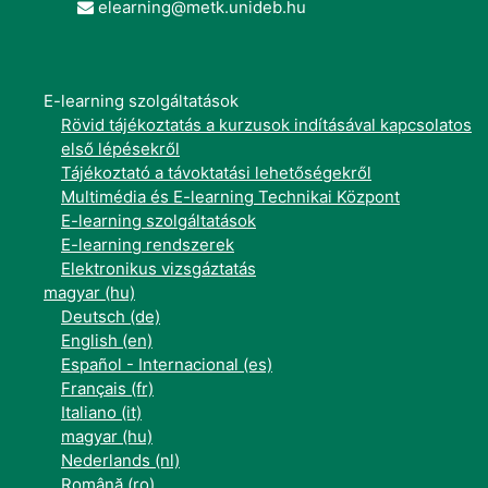
elearning@metk.unideb.hu
E-learning szolgáltatások
Rövid tájékoztatás a kurzusok indításával kapcsolatos
első lépésekről
Tájékoztató a távoktatási lehetőségekről
Multimédia és E-learning Technikai Központ
E-learning szolgáltatások
E-learning rendszerek
Elektronikus vizsgáztatás
magyar ‎(hu)‎
Deutsch ‎(de)‎
English ‎(en)‎
Español - Internacional ‎(es)‎
Français ‎(fr)‎
Italiano ‎(it)‎
magyar ‎(hu)‎
Nederlands ‎(nl)‎
Română ‎(ro)‎