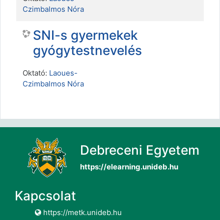
Czimbalmos Nóra
SNI-s gyermekek
gyógytestnevelés
Oktató:
Laoues-
Czimbalmos Nóra
Debreceni Egyetem
https://elearning.unideb.hu
Kapcsolat
https://metk.unideb.hu