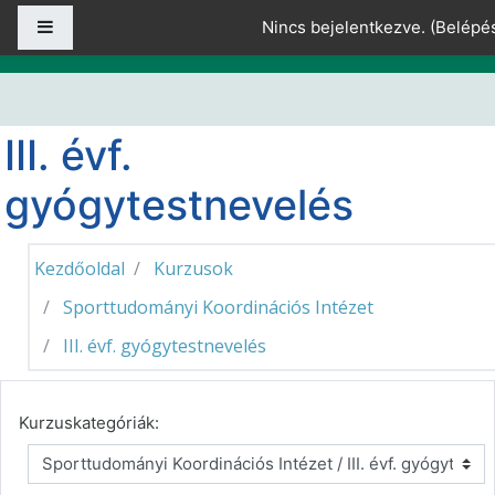
Tovább a fő tartalomhoz
Oldalpanel
Nincs bejelentkezve. (
Belépé
III. évf.
gyógytestnevelés
Kezdőoldal
Kurzusok
Sporttudományi Koordinációs Intézet
III. évf. gyógytestnevelés
Kurzuskategóriák: