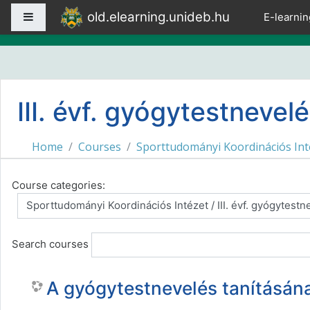
Skip to main content
old.elearning.unideb.hu
Side panel
E-learnin
III. évf. gyógytestnevel
Home
Courses
Sporttudományi Koordinációs Int
Course categories:
Search courses
A gyógytestnevelés tanításán