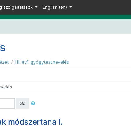
g szolgáltatások
English ‎(en)‎
és
ézet
III. évf. gyógytestnevelés
Go
ak módszertana I.