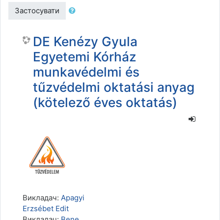
Застосувати
DE Kenézy Gyula
Egyetemi Kórház
munkavédelmi és
tűzvédelmi oktatási anyag
(kötelező éves oktatás)
Викладач:
Apagyi
Erzsébet Edit
Викладач:
Bene