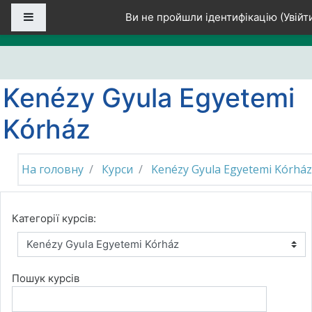
Перейти до головного вмісту
Бокова панель
Ви не пройшли ідентифікацію (
Увійт
Kenézy Gyula Egyetemi
Kórház
На головну
Курси
Kenézy Gyula Egyetemi Kórház
Категорії курсів:
Пошук курсів