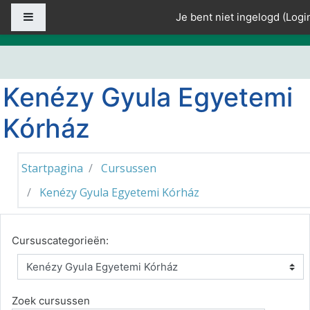
Ga naar hoofdinhoud
Zijpaneel
Je bent niet ingelogd (
Logi
Kenézy Gyula Egyetemi
Kórház
Startpagina
Cursussen
Kenézy Gyula Egyetemi Kórház
Cursuscategorieën:
Zoek cursussen