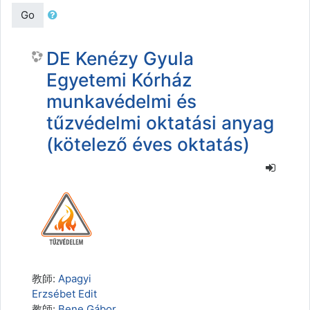
Go
DE Kenézy Gyula
Egyetemi Kórház
munkavédelmi és
tűzvédelmi oktatási anyag
(kötelező éves oktatás)
教師:
Apagyi
Erzsébet Edit
教師:
Bene Gábor