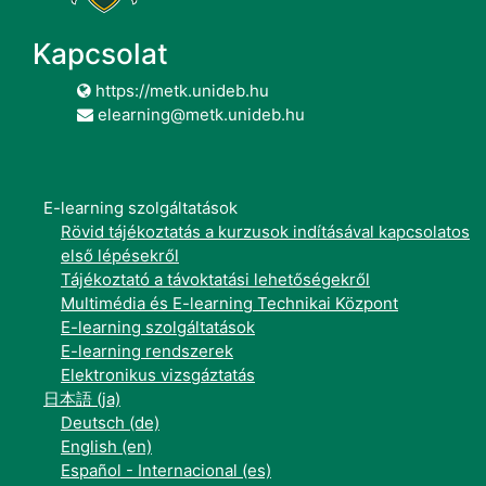
Kapcsolat
https://metk.unideb.hu
elearning@metk.unideb.hu
E-learning szolgáltatások
Rövid tájékoztatás a kurzusok indításával kapcsolatos
első lépésekről
Tájékoztató a távoktatási lehetőségekről
Multimédia és E-learning Technikai Központ
E-learning szolgáltatások
E-learning rendszerek
Elektronikus vizsgáztatás
日本語 ‎(ja)‎
Deutsch ‎(de)‎
English ‎(en)‎
Español - Internacional ‎(es)‎