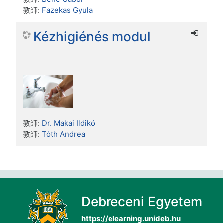
教師:
Fazekas Gyula
Kézhigiénés modul
教師:
Dr. Makai Ildikó
教師:
Tóth Andrea
Debreceni Egyetem
https://elearning.unideb.hu