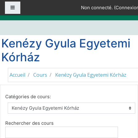
Passer au contenu principal
Panneau latéral
Non connecté. (
Connexio
Kenézy Gyula Egyetemi
Kórház
Accueil
Cours
Kenézy Gyula Egyetemi Kórház
Catégories de cours:
Rechercher des cours